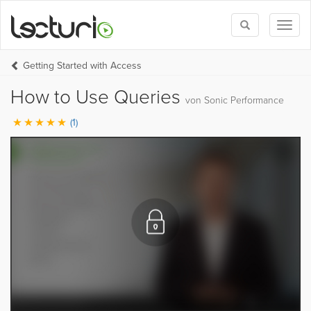
Toggle
Toggl
search
naviga
Getting Started with Access
How to Use Queries
von Sonic Performance
(1)