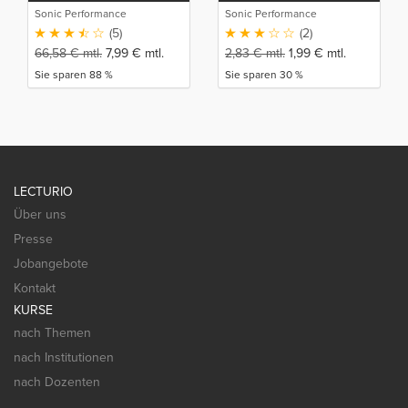
Sonic Performance
Sonic Performance
(5)
(2)
66,58
€
mtl.
7,99
€
mtl.
2,83
€
mtl.
1,99
€
mtl.
Sie sparen 88 %
Sie sparen 30 %
LECTURIO
Über uns
Presse
Jobangebote
Kontakt
KURSE
nach Themen
nach Institutionen
nach Dozenten