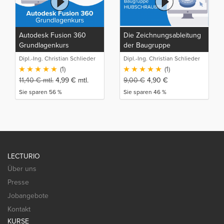
Autodesk Fusion 360
Die Zeichnungsableitung
Grundlagenkurs
der Baugruppe
HUBSCHRAUBER in
Dipl.-Ing. Christian Schlieder
Dipl.-Ing. Christian Schlieder
Fusion 360
(1)
(1)
11,40
€
mtl.
4,99
€
mtl.
9,00
€
4,90
€
Sie sparen 56 %
Sie sparen 46 %
LECTURIO
Über uns
Presse
Jobangebote
Kontakt
KURSE