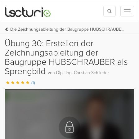
Toggle
Toggl
search
naviga
Die Zeichnungsableitung der Baugruppe HUBSCHRAUBER in Fusion 360
Übung 30: Erstellen der
Zeichnungsableitung der
Baugruppe HUBSCHRAUBER als
Sprengbild
von Dipl.-Ing. Christian Schlieder
(1)