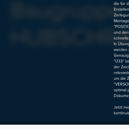
die für 
Erstelle
Zerlegun
Montagea
"POSITI
und den
schnelle
In Übung
werden s
Genauig
"Ü33" be
der Zeic
relevant
um die Z
"VERSCH
optimal 
Dokument
Jetzt ne
kontinui