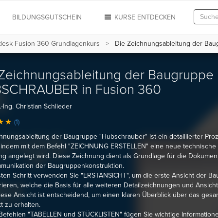
N
BILDUNGSGUTSCHEIN
KURSE ENTDECKEN
desk Fusion 360 Grundlagenkurs
Die Zeichnungsableitung der B
Zeichnungsableitung der Baugruppe
SCHRAUBER in Fusion 360
-Ing. Christian Schlieder
(1)
hnungsableitung der Baugruppe "Hubschrauber" ist ein detaillierter Proz
, indem mit dem Befehl "ZEICHNUNG ERSTELLEN" eine neue technische
g angelegt wird. Diese Zeichnung dient als Grundlage für die Dokument
munikation der Baugruppenkonstruktion.
ten Schritt verwenden Sie "ERSTANSICHT", um die erste Ansicht der B
ieren, welche die Basis für alle weiteren Detailzeichnungen und Ansich
Diese Ansicht ist entscheidend, um einen klaren Überblick über das gesa
t zu erhalten.
Befehlen "TABELLEN und STÜCKLISTEN" fügen Sie wichtige Informatione