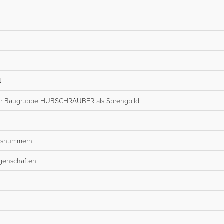
N
 der Baugruppe HUBSCHRAUBER als Sprengbild
onsnummern
igenschaften