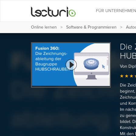
FÜR UNTERNEHME
Online lernen
Software & Programmieren
Auto
Die 
HUB
Von Dipl.
Die Zeic
beginnt
Zeichnun
und Kom
Im nächs
zu gener
bildet. 
Konstruk
Mit den 