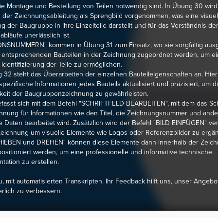
die Montage und Bestellung von Teilen notwendig sind. In Übung 30 wird
n der Zeichnungsableitung als Sprengbild vorgenommen, was eine visuel
g der Baugruppe in ihre Einzelteile darstellt und für das Verständnis de
bläufe unerlässlich ist.
ONSNUMMERN" kommen in Übung 31 zum Einsatz, wo sie sorgfältig ausg
 entsprechenden Bauteilen in der Zeichnung zugeordnet werden, um ei
 Identifizierung der Teile zu ermöglichen.
 32 steht das Überarbeiten der einzelnen Bauteileigenschaften an. Hier
pezifische Informationen jedes Bauteils aktualisiert und präzisiert, um d
keit der Baugruppenzeichnung zu gewährleisten.
fasst sich mit dem Befehl "SCHRIFTFELD BEARBEITEN", mit dem das Schr
hnung für Informationen wie den Titel, die Zeichnungsnummer und ande
e Daten bearbeitet wird. Zusätzlich wird der Befehl "BILD EINFÜGEN" ve
eichnung um visuelle Elemente wie Logos oder Referenzbilder zu ergän
IEBEN und DREHEN" können diese Elemente dann innerhalb der Zeic
positioniert werden, um eine professionelle und informative technische
ation zu erstellen.
u, mit automatisierten Transkripten. Ihr Feedback hilft uns, unser Angebo
erlich zu verbessern.