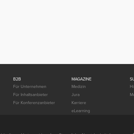
B2B
MAGAZINE
S
Für Unternehmen
Medizin
Hi
Für Inhaltsanbieter
Jura
Mo
Für Konferenzanbieter
Karriere
eLearning