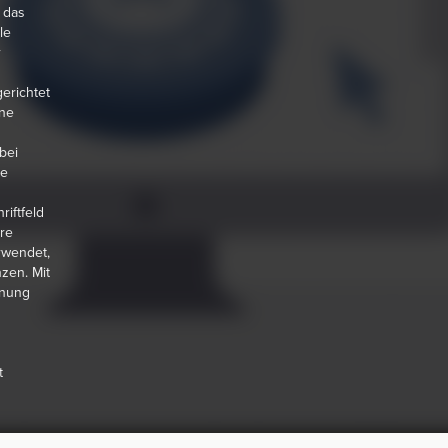
 das
le
r
erichtet
ne
bei
ie
iftfeld
re
rwendet,
zen. Mit
hnung
t