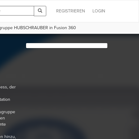
REGISTRIEREN
LOGIN
augruppe HUBSCHRAUBER in Fusion 360
ess, der
ation
augruppe
ten
mte
n hinzu,