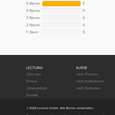
5 Sterne
5
4 Sterne
0
3 Sterne
0
2 Sterne
0
1 Stern
0
LECTURIO
KURSE
Über uns
nach Themen
Presse
nach Institutionen
Jobangebote
nach Dozenten
Kontakt
© 2026 Lecturio GmbH. Alle Rechte vorbehalten.