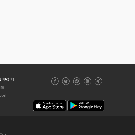
UPPORT
lfe
bil