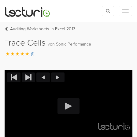
Toggle
Toggl
search
naviga
Auditing Worksheets in Excel 2013
Trace Cells
von Sonic Performance
(1)