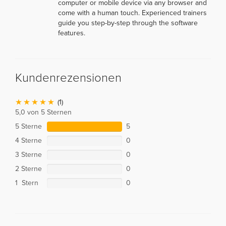
computer or mobile device via any browser and
come with a human touch. Experienced trainers
guide you step-by-step through the software
features.
Kundenrezensionen
(1)
5,0 von 5 Sternen
5 Sterne
5
4 Sterne
0
3 Sterne
0
2 Sterne
0
1 Stern
0