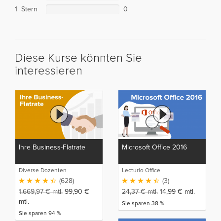
1 Stern
0
Diese Kurse könnten Sie
interessieren
Ihre Business-Flatrate
Microsoft Office 2016
Diverse Dozenten
Lecturio Office
(628)
(3)
1.669,97
€
mtl.
99,90
€
24,37
€
mtl.
14,99
€
mtl.
mtl.
Sie sparen 38 %
Sie sparen 94 %