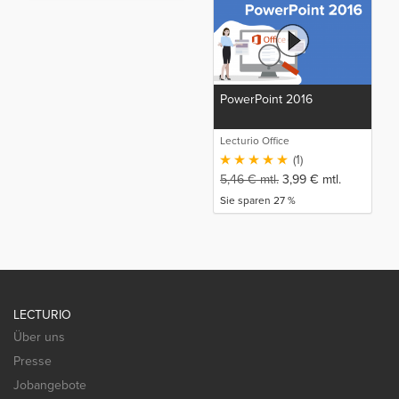
PowerPoint 2016
Lecturio Office
(1)
5,46
€
mtl.
3,99
€
mtl.
Sie sparen 27 %
LECTURIO
Über uns
Presse
Jobangebote