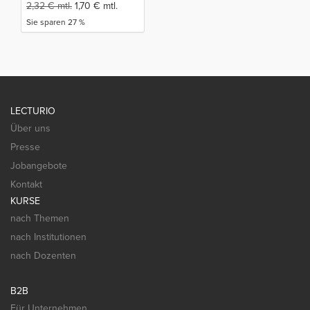
2,32
€
mtl.
1,70
€
mtl.
Sie sparen 27 %
LECTURIO
Über uns
Presse
Jobangebote
Kontakt
KURSE
nach Themen
nach Institutionen
nach Dozenten
B2B
Für Unternehmen