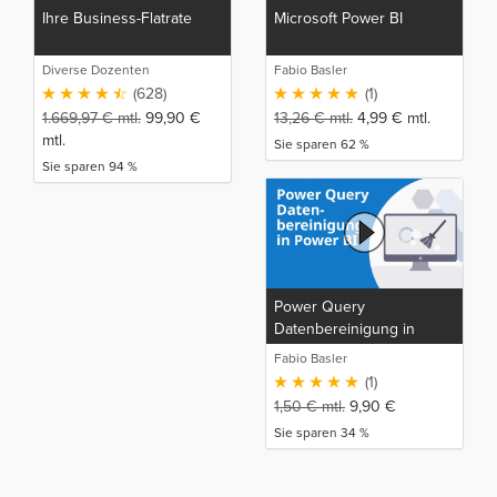
Ihre Business-Flatrate
Microsoft Power BI
Diverse Dozenten
Fabio Basler
(628)
(1)
1.669,97
€
mtl.
99,90
€
13,26
€
mtl.
4,99
€
mtl.
mtl.
Sie sparen 62 %
Sie sparen 94 %
Power Query
Datenbereinigung in
Power BI
Fabio Basler
(1)
1,50
€
mtl.
9,90
€
Sie sparen 34 %