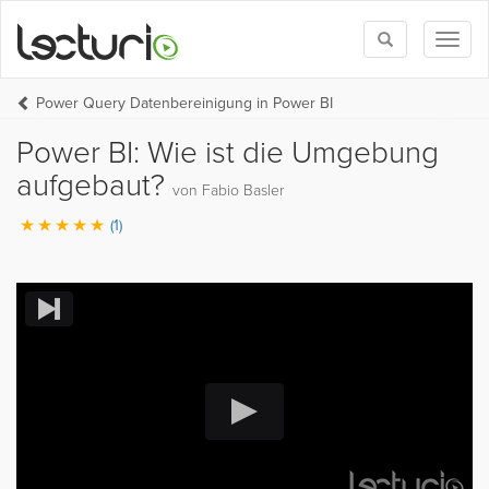
Toggle
Toggl
search
naviga
Power Query Datenbereinigung in Power BI
Power BI: Wie ist die Umgebung
aufgebaut?
von Fabio Basler
(1)