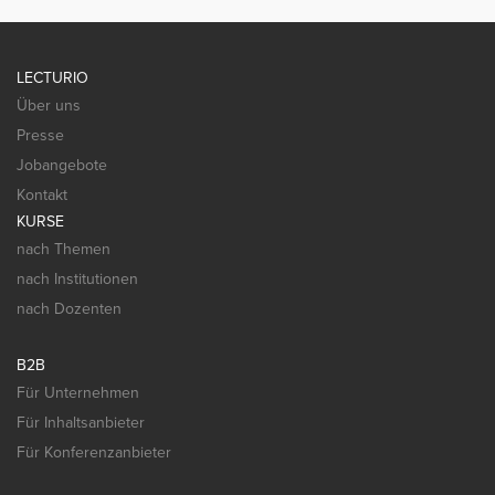
LECTURIO
Über uns
Presse
Jobangebote
Kontakt
KURSE
nach Themen
nach Institutionen
nach Dozenten
B2B
Für Unternehmen
Für Inhaltsanbieter
Für Konferenzanbieter