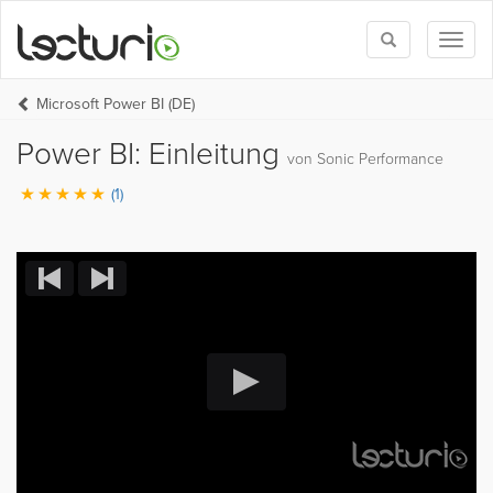
Toggle
Toggl
search
naviga
Microsoft Power BI (DE)
Power BI: Einleitung
von Sonic Performance
(1)