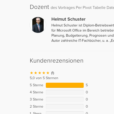
Dozent
des Vortrages Per Pivot Tabelle Dat
Helmut Schuster
Helmut Schuster ist Diplom-Betriebswirt
für Microsoft Office im Bereich betrie
Planung, Budgetierung, Prognosen und A
Autor zahlreiche IT-Fachbücher, u. a. „E
Kundenrezensionen
(1)
5,0 von 5 Sternen
5 Sterne
5
4 Sterne
0
3 Sterne
0
2 Sterne
0
1 Stern
0