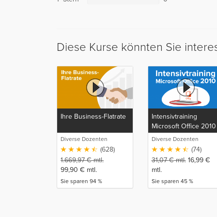
Diese Kurse könnten Sie intere
Ihre Business-Flatrate
Intensivtraining
Microsoft Office 2010
Diverse Dozenten
Diverse Dozenten
(628)
(74)
1.669,97
€
mtl.
31,07
€
mtl.
16,99
€
99,90
€
mtl.
mtl.
Sie sparen 94 %
Sie sparen 45 %