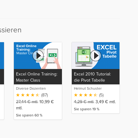
ssieren
Excel Online Training:
Excel 2010 Tutorial:
Master Class
die Pivot Tabelle
Diverse Dozenten
Helmut Schuster
(87)
(5)
27,44
€
mtl.
10,99
€
4,29
€
mtl.
3,49
€
mtl.
mtl.
Sie sparen 19 %
Sie sparen 60 %