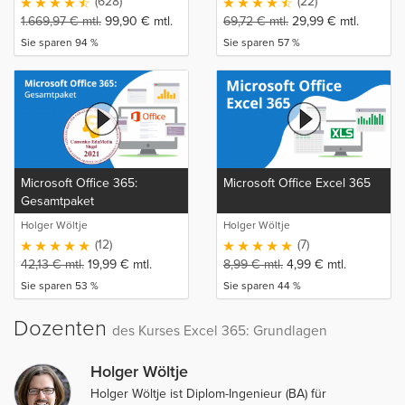
(628)
(22)
1.669,97
€
mtl.
99,90
€
mtl.
69,72
€
mtl.
29,99
€
mtl.
Sie sparen 94 %
Sie sparen 57 %
Microsoft Office 365:
Microsoft Office Excel 365
Gesamtpaket
Holger Wöltje
Holger Wöltje
(12)
(7)
42,13
€
mtl.
19,99
€
mtl.
8,99
€
mtl.
4,99
€
mtl.
Sie sparen 53 %
Sie sparen 44 %
Dozenten
des Kurses Excel 365: Grundlagen
Holger Wöltje
Holger Wöltje ist Diplom-Ingenieur (BA) für