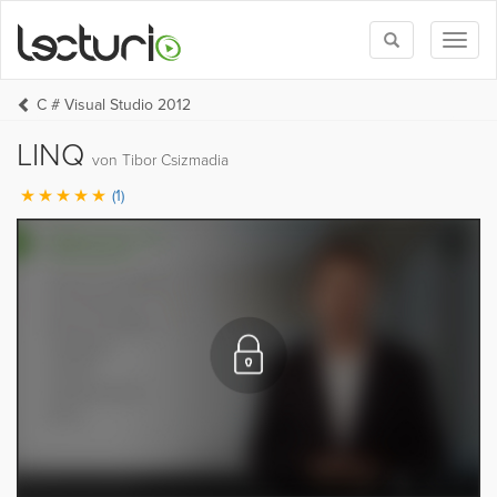
Toggle
Toggl
search
naviga
C # Visual Studio 2012
LINQ
von Tibor Csizmadia
(1)