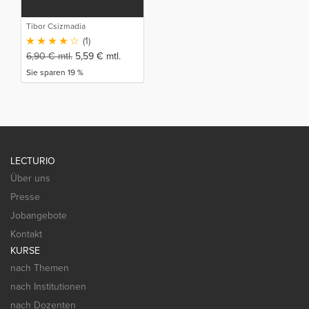
Tibor Csizmadia
(1)
6,90
€
mtl.
5,59
€
mtl.
Sie sparen 19 %
LECTURIO
Über uns
Presse
Jobangebote
Kontakt
KURSE
nach Themen
nach Institutionen
nach Dozenten