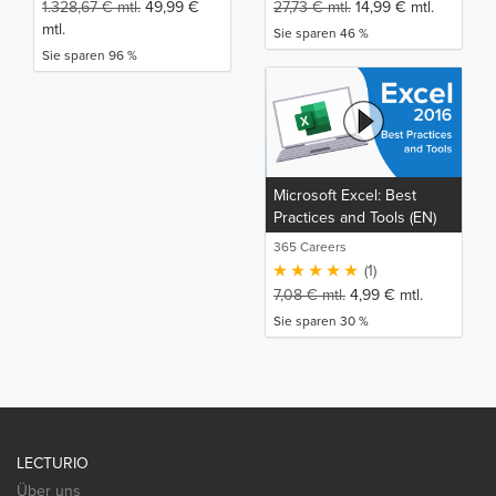
1.328,67
€
mtl.
49,99
€
27,73
€
mtl.
14,99
€
mtl.
mtl.
Sie sparen 46 %
Sie sparen 96 %
Microsoft Excel: Best
Practices and Tools (EN)
365 Careers
(1)
7,08
€
mtl.
4,99
€
mtl.
Sie sparen 30 %
LECTURIO
Über uns