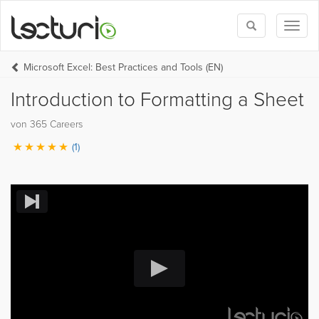
Toggle
Toggl
search
naviga
Microsoft Excel: Best Practices and Tools (EN)
Introduction to Formatting a Sheet
von 365 Careers
(1)