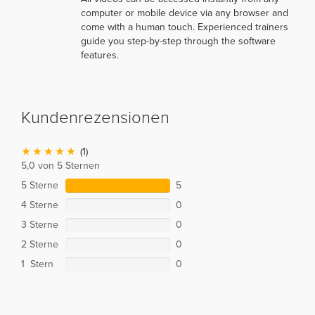
computer or mobile device via any browser and
come with a human touch. Experienced trainers
guide you step-by-step through the software
features.
Kundenrezensionen
(1)
5,0 von 5 Sternen
5 Sterne
5
4 Sterne
0
3 Sterne
0
2 Sterne
0
1 Stern
0