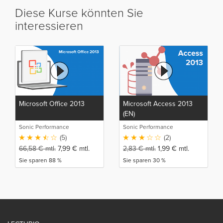
Diese Kurse könnten Sie
interessieren
Microsoft Office 2013
Microsoft Access 2013
(EN)
Sonic Performance
Sonic Performance
(5)
(2)
66,58
€
mtl.
7,99
€
mtl.
2,83
€
mtl.
1,99
€
mtl.
Sie sparen 88 %
Sie sparen 30 %