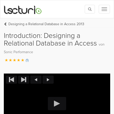
Toggle
Toggl
search
naviga
Designing a Relational Database in Access 2013
Introduction: Designing a
Relational Database in Access
von
Sonic Performance
(1)