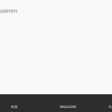
ssieren
B2B
MAGAZINE
S