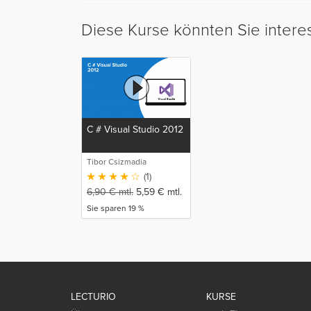
Diese Kurse könnten Sie intere
C # Visual Studio 2012
Tibor Csizmadia
(1)
6,90
€
mtl.
5,59
€
mtl.
Sie sparen 19 %
LECTURIO
KURSE