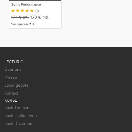
Sonic Performance
(1)
1,74
€
mtl.
1,70
€
mtl.
Sie sparen 2 %
LECTURIO
Über uns
Presse
Jobangebote
Kontakt
KURSE
nach Themen
nach Institutionen
nach Dozenten