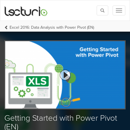
Toggle
Toggl
search
naviga
Excel 2016: Data Analysis with Power Pivot (EN)
Getting Started with Power Pivot
(EN)