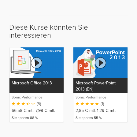
Diese Kurse könnten Sie
interessieren
Microsoft Office 2013
Microsoft PowerPoint
2013 (EN)
Sonic Performance
Sonic Performance
(5)
(1)
66,58
€
mtl.
7,99
€
mtl.
2,85
€
mtl.
1,29
€
mtl.
Sie sparen 88 %
Sie sparen 55 %