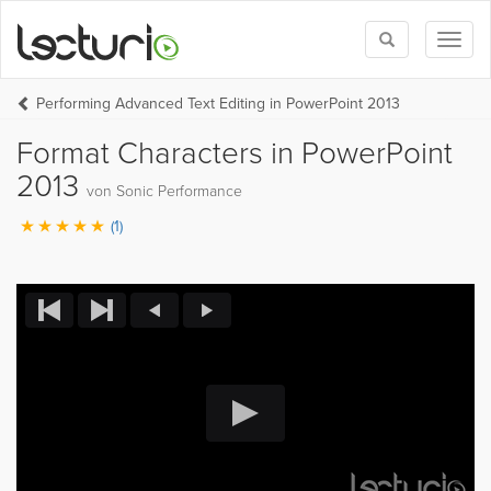
Toggle
Toggl
search
naviga
Performing Advanced Text Editing in PowerPoint 2013
Format Characters in PowerPoint
2013
von Sonic Performance
(1)