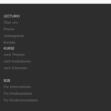
LECTURIO
Über uns
Presse
Jobangebote
Kontakt
KURSE
nach Themen
nach Institutionen
nach Dozenten
B2B
Für Unternehmen
Für Inhaltsanbieter
Für Konferenzanbieter