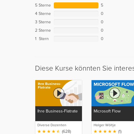
5 Sterne
5
4 Sterne
0
3 Sterne
0
2 Sterne
0
1 Stern
0
Diese Kurse könnten Sie intere
Ihre Business-Flatrate
Microsoft Flow
Diverse Dozenten
Holger Wöltje
(628)
(1)