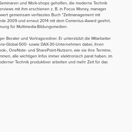
 Seminaren und Work-shops geholfen, die moderne Technik
nterviews mit ihm erschienen z. B. in Focus Money, manager
Seiwert gemeinsam verfasstes Buch "Zeitmanagement mit
wurde 2009 und erneut 2014 mit dem Comenius-Award geehrt,
nung für Multimedia-Bildungsmedien.
ger Berater und Vortragsredner. Er unterstützt die Mitarbeiter
une-Global-500- sowie DAX-30-Unternehmen dabei, ihren
look-, OneNote- und SharePoint-Nutzern, wie sie ihre Termine,
mmen, alle wichtigen Infos immer elektronisch parat haben, im
derner Technik produktiver arbeiten und mehr Zeit für das