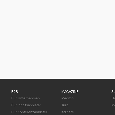
B2B
MAGAZINE
S
Für Unternehmen
Medizin
Hi
Für Inhaltsanbieter
Jura
Mo
Für Konferenzanbieter
Karriere