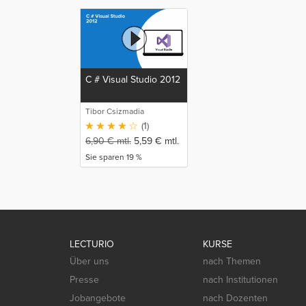
C # Visual Studio 2012
Tibor Csizmadia
(1)
6,90
€
mtl.
5,59
€
mtl.
Sie sparen 19 %
LECTURIO
KURSE
Über uns
nach Themen
Presse
nach Institutionen
Jobangebote
nach Dozenten