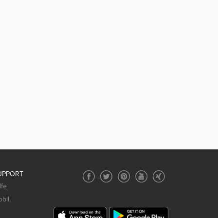
UPPORT
lfe
bil