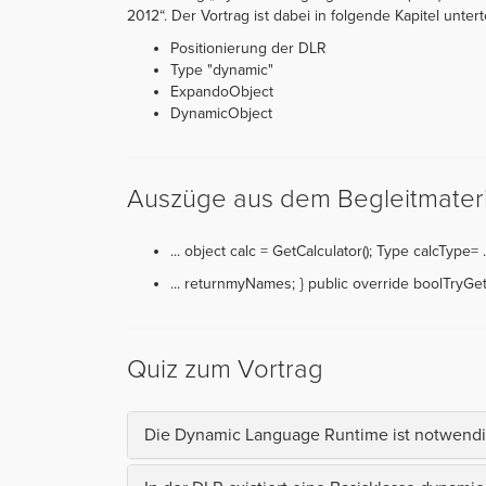
2012“. Der Vortrag ist dabei in folgende Kapitel unterte
Positionierung der DLR
Type "dynamic"
ExpandoObject
DynamicObject
Auszüge aus dem Begleitmateri
... object calc = GetCalculator(); Type calcType= .
... returnmyNames; } public override boolTryGe
Quiz zum Vortrag
Die Dynamic Language Runtime ist notwendi