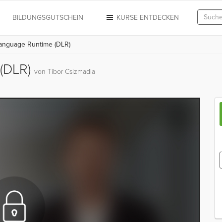
N
BILDUNGSGUTSCHEIN
KURSE ENTDECKEN
nguage Runtime (DLR)
(DLR)
von Tibor Csizmadia