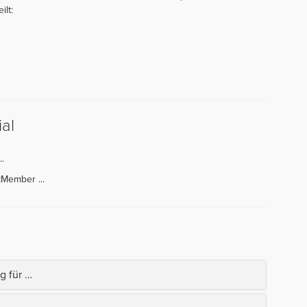
ilt:
al
..
tMember ...
g für …