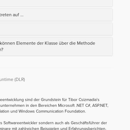
treten auf …
 können Elemente der Klasse über die Methode
n?
untime (DLR)
entwicklung sind der Grundstein für Tibor Csizmadia's
unternehmen in den Bereichen Microsoft .NET C#, ASP.NET,
ndation und Windows Communication Foundation.
als Softwareentwickler sondern auch als Geschäftsführer der
nare mit zahlreichen Beispielen und Erfahrungsberichten.