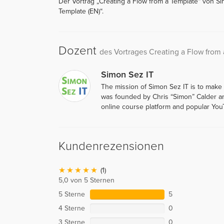
Der Vortrag „Creating a Flow from a Template“ von Si
Template (EN)“.
Dozent
des Vortrages Creating a Flow from
Simon Sez IT
The mission of Simon Sez IT is to make
was founded by Chris “Simon” Calder an
online course platform and popular You
Kundenrezensionen
(1)
5,0 von 5 Sternen
5 Sterne
5
4 Sterne
0
3 Sterne
0