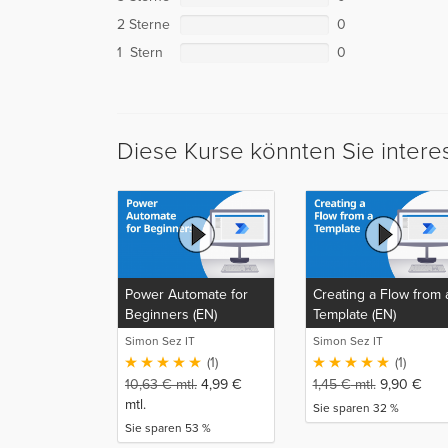
2 Sterne
0
1 Stern
0
Diese Kurse könnten Sie intere
Power Automate for
Creating a Flow from 
Beginners (EN)
Template (EN)
Simon Sez IT
Simon Sez IT
(1)
(1)
10,63
€
mtl.
4,99
€
1,45
€
mtl.
9,90
€
mtl.
Sie sparen 32 %
Sie sparen 53 %