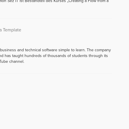
mon Sez IT ist Bestandteil des Kurses „Creating a Flow from a
 a Template
 business and technical software simple to learn. The company
d has taught hundreds of thousands of students through its
Tube channel.