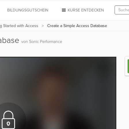
N
BILDUNGSGUTSCHEIN
KURSE ENTDECKEN
g Started with Access
Create a Simple Access Database
tabase
von Sonic Performance