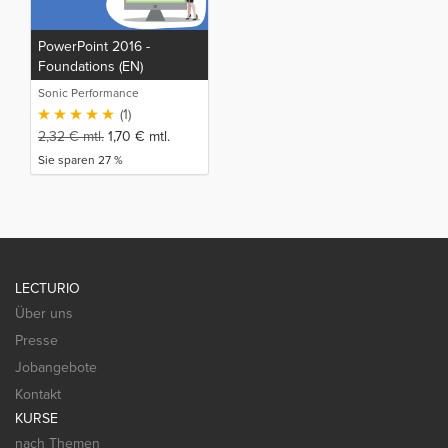
PowerPoint 2016 -
Foundations (EN)
Sonic Performance
(1)
2,32
€
mtl.
1,70
€
mtl.
Sie sparen 27 %
LECTURIO
Über uns
Presse
Jobangebote
Kontakt
KURSE
nach Themen