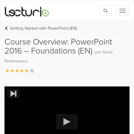
Toggle
Toggl
search
naviga
Getting Started with PowerPoint (EN)
Course Overview: PowerPoint
2016 – Foundations (EN)
von Sonic
Performance
(1)