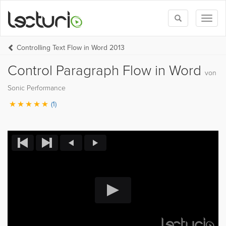
Toggle
Toggl
search
naviga
Controlling Text Flow in Word 2013
Control Paragraph Flow in Word
von
Sonic Performance
(1)