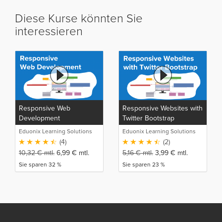
Diese Kurse könnten Sie
interessieren
Responsive Web
Responsive Websites with
Development
Twitter Bootstrap
Eduonix Learning Solutions
Eduonix Learning Solutions
(4)
(2)
10,32
€
mtl.
6,99
€
mtl.
5,16
€
mtl.
3,99
€
mtl.
Sie sparen 32 %
Sie sparen 23 %