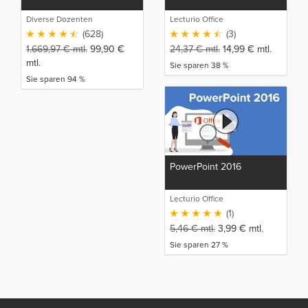
Diverse Dozenten
Lecturio Office
(628)
(3)
1.669,97
€
mtl.
99,90
€
24,37
€
mtl.
14,99
€
mtl.
mtl.
Sie sparen 38 %
Sie sparen 94 %
PowerPoint 2016
Lecturio Office
(1)
5,46
€
mtl.
3,99
€
mtl.
Sie sparen 27 %