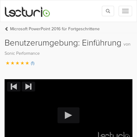
Toggle
Toggl
search
naviga
Microsoft PowerPoint 2016 für Fortgeschrittene
Benutzerumgebung: Einführung
von
Sonic Performance
(1)