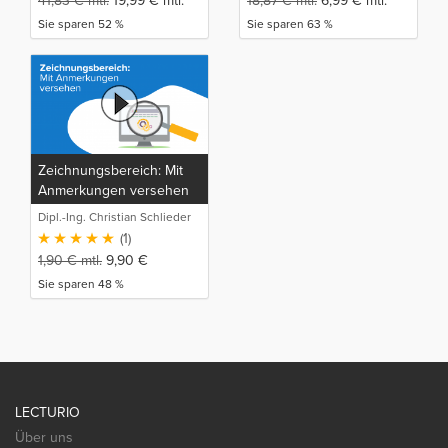
41,83
€
mtl.
19,99
€
mtl.
18,87
€
mtl.
6,99
€
mtl.
Sie sparen 52 %
Sie sparen 63 %
Zeichnungsbereich: Mit
Anmerkungen versehen
Dipl.-Ing. Christian Schlieder
(1)
1,90
€
mtl.
9,90
€
Sie sparen 48 %
LECTURIO
Über uns