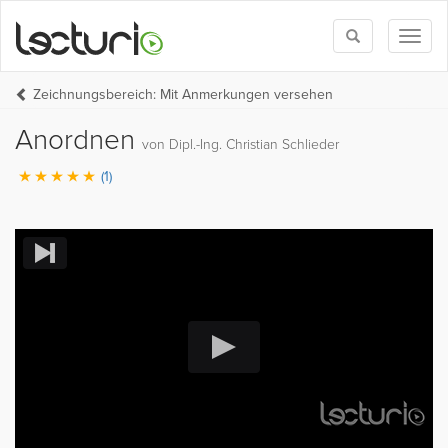
Toggle
Toggl
search
naviga
Zeichnungsbereich: Mit Anmerkungen versehen
Anordnen
von Dipl.-Ing. Christian Schlieder
(1)