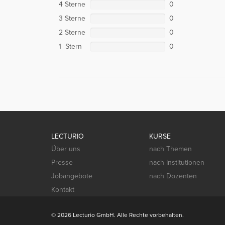
4 Sterne
0
3 Sterne
0
2 Sterne
0
1 Stern
0
LECTURIO
KURSE
Über uns
nach Themen
Presse
nach Institutionen
Jobangebote
nach Dozenten
Kontakt
© 2026 Lecturio GmbH. Alle Rechte vorbehalten.