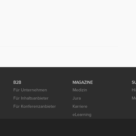
B2B
MAGAZINE
S
Für Unternehmen
Medizin
Hi
Für Inhaltsanbieter
Jura
Mo
Für Konferenzanbieter
Karriere
eLearning