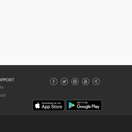
UPPORT
lfe
bil