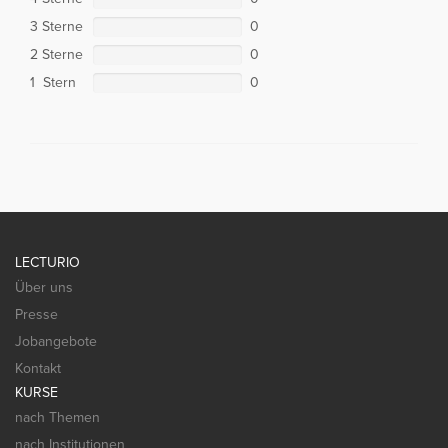
3 Sterne
0
2 Sterne
0
1 Stern
0
LECTURIO
Über uns
Presse
Jobangebote
Kontakt
KURSE
nach Themen
nach Institutionen