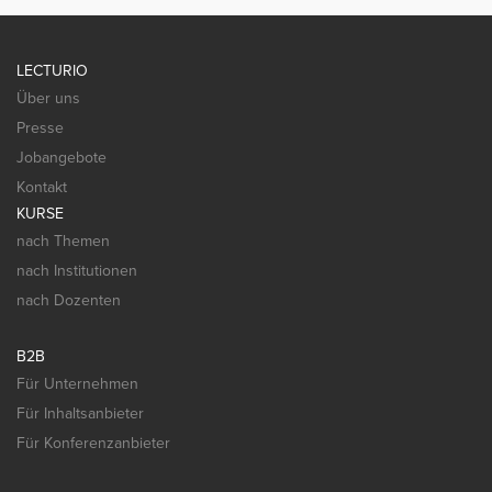
LECTURIO
Über uns
Presse
Jobangebote
Kontakt
KURSE
nach Themen
nach Institutionen
nach Dozenten
B2B
Für Unternehmen
Für Inhaltsanbieter
Für Konferenzanbieter