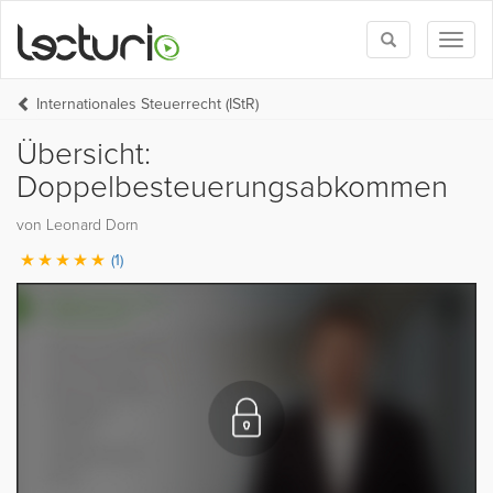
Toggle
Toggl
search
naviga
Internationales Steuerrecht (IStR)
Übersicht:
Doppelbesteuerungsabkommen
von Leonard Dorn
(1)