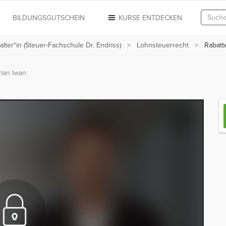
N
BILDUNGSGUTSCHEIN
KURSE ENTDECKEN
alter*in (Steuer-Fachschule Dr. Endriss)
Lohnsteuerrecht
Rabatte
ian Iwan