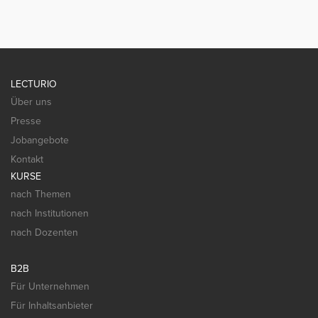
LECTURIO
Über uns
Presse
Jobangebote
Kontakt
KURSE
nach Themen
nach Institutionen
nach Dozenten
B2B
Für Unternehmen
Für Inhaltsanbieter