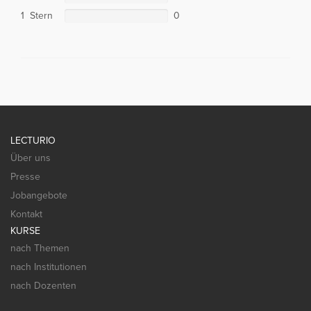
1 Stern
0
LECTURIO
Über uns
Presse
Jobangebote
Kontakt
KURSE
nach Themen
nach Institutionen
nach Dozenten