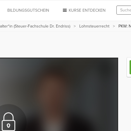
N
BILDUNGSGUTSCHEIN
KURSE ENTDECKEN
alter*in (Steuer-Fachschule Dr. Endriss)
Lohnsteuerrecht
PKW: N