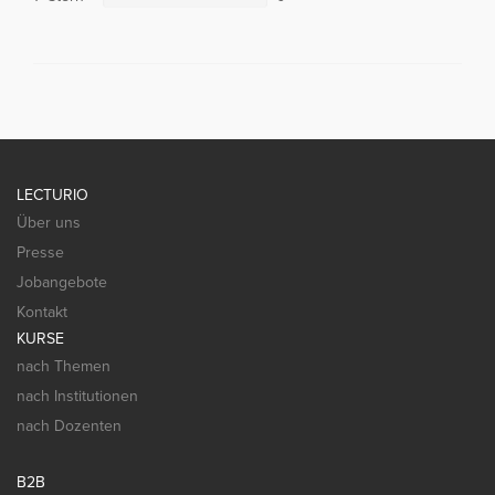
LECTURIO
Über uns
Presse
Jobangebote
Kontakt
KURSE
nach Themen
nach Institutionen
nach Dozenten
B2B