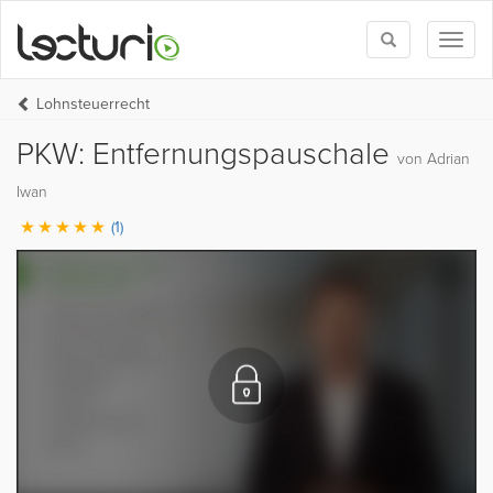
Toggle
Toggl
search
naviga
Lohnsteuerrecht
PKW: Entfernungspauschale
von Adrian
Iwan
(1)