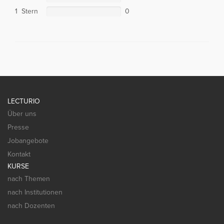
1 Stern
0
LECTURIO
Über uns
Presse
Jobangebote
Kontakt
KURSE
nach Themen
nach Institutionen
nach Dozenten