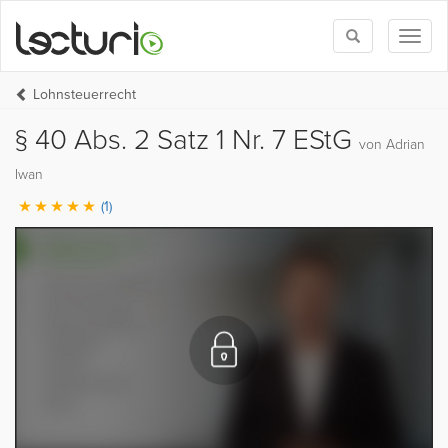
Toggle
Toggl
search
naviga
Lohnsteuerrecht
§ 40 Abs. 2 Satz 1 Nr. 7 EStG
von Adrian
Iwan
(1)