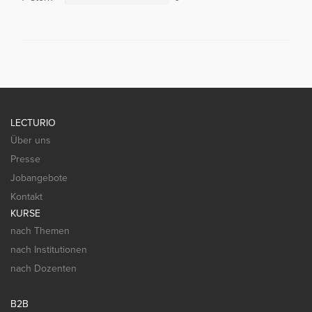
LECTURIO
Über uns
Presse
Jobangebote
Kontakt
KURSE
nach Themen
nach Institutionen
nach Dozenten
B2B