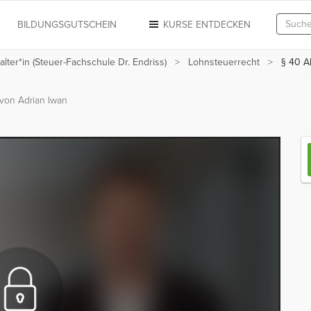
N
BILDUNGSGUTSCHEIN
KURSE ENTDECKEN
alter*in (Steuer-Fachschule Dr. Endriss)
Lohnsteuerrecht
§ 40 Ab
von Adrian Iwan