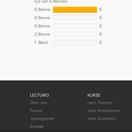
5,0 von 5 Sternen
5 Sterne
5
4 Sterne
0
3 Sterne
0
2 Sterne
0
1 Stern
0
LECTURIO
KURSE
Über uns
nach Themen
Presse
nach Institutionen
Jobangebote
nach Dozenten
Kontakt