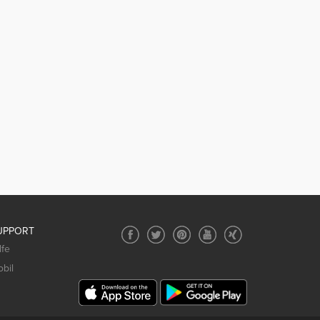
UPPORT
lfe
bil