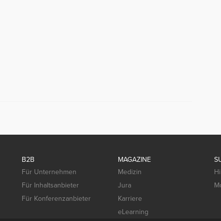
B2B
MAGAZINE
S
Für Unternehmen
Medizin
Hi
Für Inhaltsanbieter
Jura
Mo
Für Konferenzanbieter
Karriere
eLearning