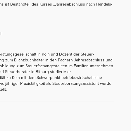
chs ist Bestandteil des Kurses „Jahresabschluss nach Handels-
II
eratungsgesellschaft in Köln und Dozent der Steuer-
dung zum Bilanzbuchhalter in den Fächern Jahresabschluss und
sbildung zum Steuerfachangestellten im Familienunternehmen
nd Steuerberater in Bitburg studierte er
ität zu Köln mit dem Schwerpunkt betriebswirtschaftliche
weijähriger Praxistätigkeit als Steuerberatungsassistent wurde
llt.