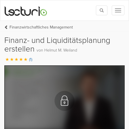
Toggle
Toggl
search
naviga
Finanzwirtschaftliches Management
Finanz- und Liquiditätsplanung
erstellen
von Helmut M. Weiland
(1)