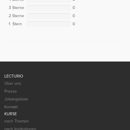
3 Sterne
0
2 Sterne
0
1 Stern
0
LECTURIO
Über uns
Presse
Jobangebote
Kontakt
KURSE
nach Themen
nach Institutionen