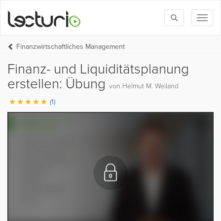
Toggle
Toggl
search
naviga
Finanzwirtschaftliches Management
Finanz- und Liquiditätsplanung
erstellen: Übung
von Helmut M. Weiland
(1)