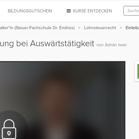
N
BILDUNGSGUTSCHEIN
KURSE ENTDECKEN
alter*in (Steuer-Fachschule Dr. Endriss)
Lohnsteuerrecht
Einleit
lung bei Auswärtstätigkeit
von Adrian Iwan