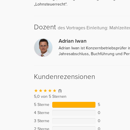
„Lohnsteuerrecht“.
Dozent
des Vortrages Einleitung: Mahlzeite
Adrian Iwan
Adrian Iwan ist Konzernbetriebsprüfer 
Jahresabschluss, Buchführung und Per
Kundenrezensionen
(1)
5,0 von 5 Sternen
5 Sterne
5
4 Sterne
0
3 Sterne
0
2 Sterne
0