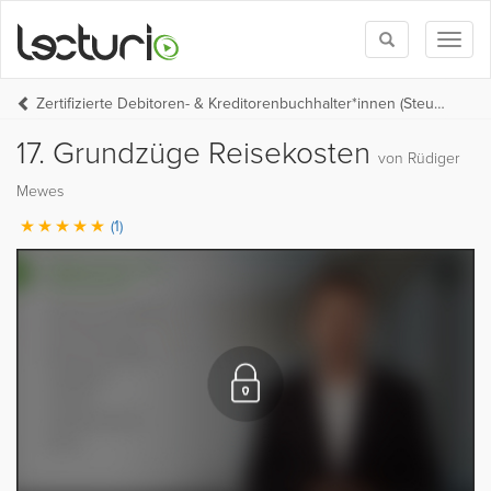
Toggle
Toggl
search
naviga
Zertifizierte Debitoren- & Kreditorenbuchhalter*innen (Steuer-Fachschule Dr. Endriss)
17. Grundzüge Reisekosten
von Rüdiger
Mewes
(1)