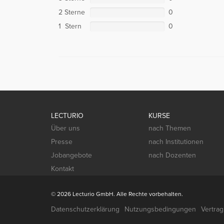
2 Sterne
0
1 Stern
0
LECTURIO
KURSE
Über uns
nach Themen
Presse
nach Institutionen
Jobangebote
nach Dozenten
Kontakt
© 2026 Lecturio GmbH. Alle Rechte vorbehalten.
Datenschutzerklärung
Nutzungsbedingungen
Vertra