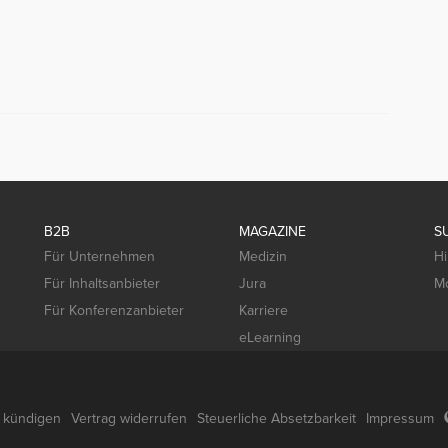
B2B
MAGAZINE
S
Für Unternehmen
Medizin
Hi
Für Inhaltsanbieter
Jura
Mo
Für Konferenzanbieter
Karriere
eLearning
g kündigen
Vertrag widerrufen
Steuerliche Absetzbarkeit
Impressum