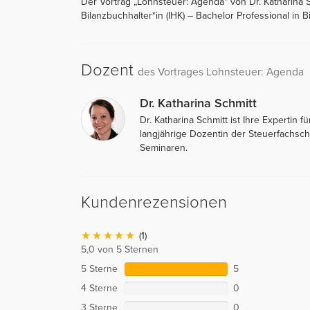
Der Vortrag „Lohnsteuer: Agenda“ von Dr. Katharina S
Bilanzbuchhalter*in (IHK) – Bachelor Professional in 
Dozent
des Vortrages Lohnsteuer: Agenda
Dr. Katharina Schmitt
Dr. Katharina Schmitt ist Ihre Experti
langjährige Dozentin der Steuerfachschu
Seminaren.
Kundenrezensionen
(1)
5,0 von 5 Sternen
5 Sterne
5
4 Sterne
0
3 Sterne
0