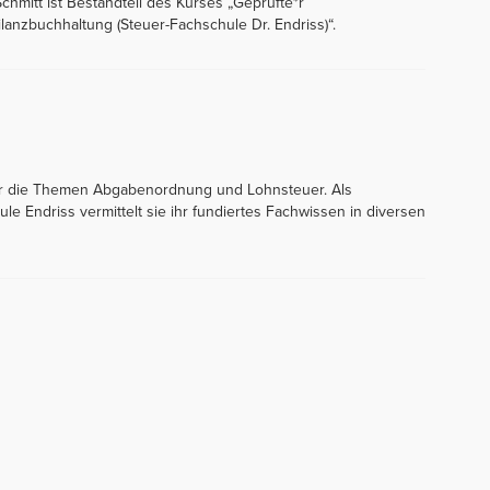
chmitt ist Bestandteil des Kurses „Geprüfte*r
Bilanzbuchhaltung (Steuer-Fachschule Dr. Endriss)“.
n für die Themen Abgabenordnung und Lohnsteuer. Als
le Endriss vermittelt sie ihr fundiertes Fachwissen in diversen