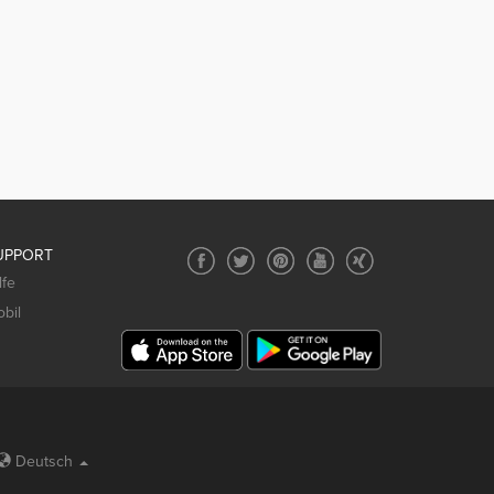
UPPORT
lfe
bil
Deutsch