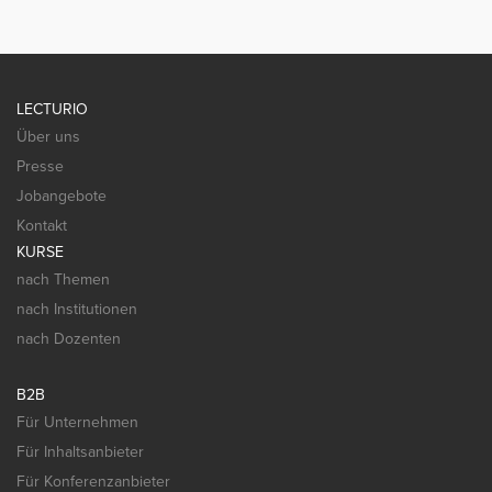
LECTURIO
Über uns
Presse
Jobangebote
Kontakt
KURSE
nach Themen
nach Institutionen
nach Dozenten
B2B
Für Unternehmen
Für Inhaltsanbieter
Für Konferenzanbieter