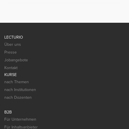
LECTURIO
Über uns
Presse
Jobangebote
Kontakt
KURSE
nach Themen
nach Institutionen
nach Dozenten
B2B
Für Unternehmen
Für Inhaltsanbieter