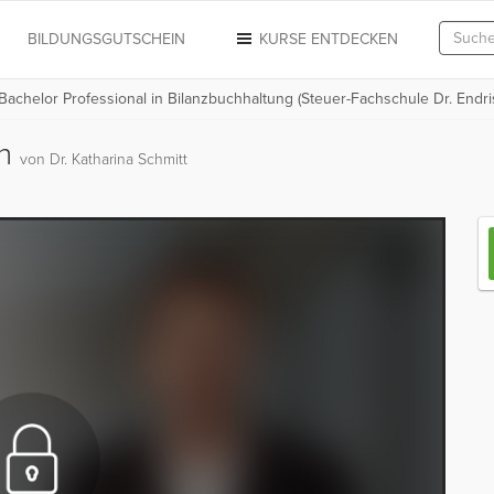
N
BILDUNGSGUTSCHEIN
KURSE ENTDECKEN
 Bachelor Professional in Bilanzbuchhaltung (Steuer-Fachschule Dr. Endri
en
von Dr. Katharina Schmitt