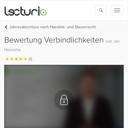
Toggle
Toggl
search
naviga
Jahresabschluss nach Handels- und Steuerrecht
Bewertung Verbindlichkeiten
von Jan
Heinrichs
(1)