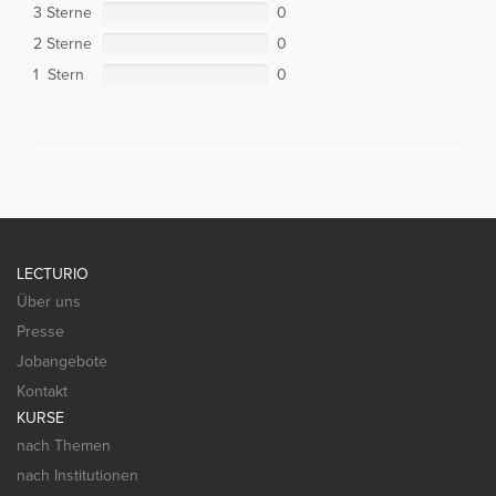
3 Sterne
0
2 Sterne
0
1 Stern
0
LECTURIO
Über uns
Presse
Jobangebote
Kontakt
KURSE
nach Themen
nach Institutionen