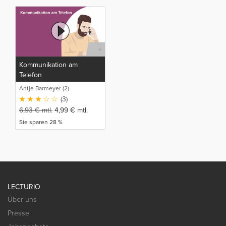
Kommunikation am
Telefon
Antje Barmeyer (2)
(3)
6,93
€
mtl.
4,99
€
mtl.
Sie sparen 28 %
LECTURIO
Über uns
Presse